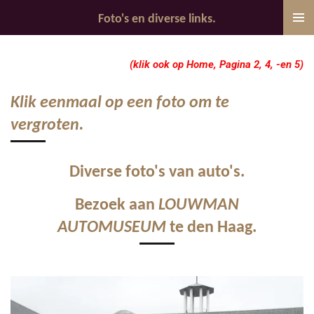
Ga
Foto's en diverse links.
direct
naar
(klik ook op Home, Pagina 2, 4, -en 5)
de
hoofdinhoud
Klik eenmaal op een foto om te
vergroten.
Diverse foto's van auto's.
Bezoek aan
LOUWMAN
AUTOMUSEUM
te den Haag.